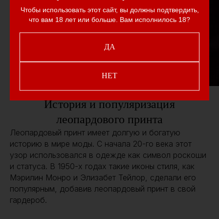
Чтобы использовать этот сайт, вы должны подтвердить,
что вам 18 лет или больше. Вам исполнилось 18?
ДА
НЕТ
История и популяризация
леопардового принта
Леопардовый принт имеет долгую и богатую
историю в мире моды. С начала 20-го века этот
узор использовался в одежде как символ роскоши
и статуса. В 1950-х годах такие иконы стиля, как
Мэрилин Монро и Элизабет Тейлор, сделали его
популярным, добавив леопардовый принт в свой
гардероб.