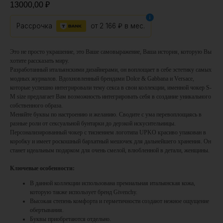
13000,00
₽
Рассрочка
от
2 166 ₽
в мес.
Это не просто украшение, это Ваше самовыражение, Ваша история, которую Вы
хотите рассказать миру.
Разработанный итальянскими дизайнерами, он воплощает в себе эстетику самых
модных журналов. Вдохновленный брендами Dolce & Gabbana и Versace,
которые успешно интегрировали тему секса в свои коллекции, именной чокер S-
M size предлагает Вам возможность интегрировать себя в создание уникального
собственного образа.
Меняйте буквы по настроению и желанию. Сводите с ума перевоплощаясь в
разные роли от сексуальной бунтарки до дерзкой искусительницы.
Персонализированный чокер с тиснением логотипа UPKO красиво упакован в
коробку и имеет роскошный бархатный мешочек для дальнейшего хранения. Он
станет идеальным подарком для очень смелой, влюбленной в детали, женщины.
Ключевые особенности:
В данной коллекции использована премиальная итальянская кожа,
которую также использует бренд Givenchy.
Высокая степень комфорта и герметичности создают нежное ощущение
обертывания.
Буквы приобретаются отдельно.