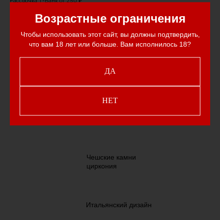
Рассрочка Т-Банк от
250 ₽
Рас
Возрастные ограничения
1 500
₽
17
Чтобы использовать этот сайт, вы должны подтвердить,
что вам 18 лет или больше. Вам исполнилось 18?
Премиальная итальянская
ДА
кожа от Givenchy
НЕТ
Гальваническое покрытие
24-каратным золотом
Чешские камни
циркония
Итальянский дизайн