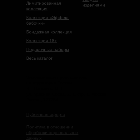
Лимитированная
изделиями
коллекция
Коллекция «Эффект
бабочки»
Бондажная коллекция
Коллекция 18+
Подарочные наборы
Весь каталог
Эксклюзивный представитель
на территории России:
ИП Панькина О. Г.
ул. Красная Сосна, 2. 1, стр. 1, Москва,
Россия, 127254
Публичная оферта
Политика в отношении
обработки персональных
данных