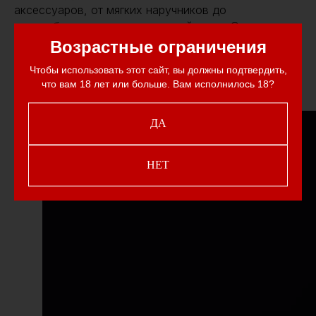
аксессуаров, от мягких наручников до
разнообразных зажимов и ошейников. Они
призваны не только дополнить физические
Возрастные ограничения
ощущения, но и создать особую атмосферу
Чтобы использовать этот сайт, вы должны подтвердить,
взаимодействия, где ценится доверие, забота и
что вам 18 лет или больше. Вам исполнилось 18?
внимание к партнеру.
ДА
НЕТ