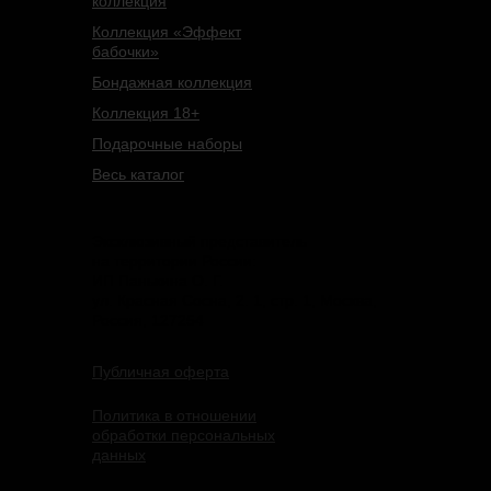
коллекция
Коллекция «Эффект
бабочки»
Бондажная коллекция
Коллекция 18+
Подарочные наборы
Весь каталог
Эксклюзивный представитель
на территории России:
ИП Панькина О. Г.
ул. Красная Сосна, 2. 1, стр. 1, Москва,
Россия, 127254
Публичная оферта
Политика в отношении
обработки персональных
данных