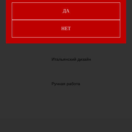
Гальваническое покрытие
24-каратным золотом
ДА
НЕТ
Чешские камни
циркония
Итальянский дизайн
Ручная работа