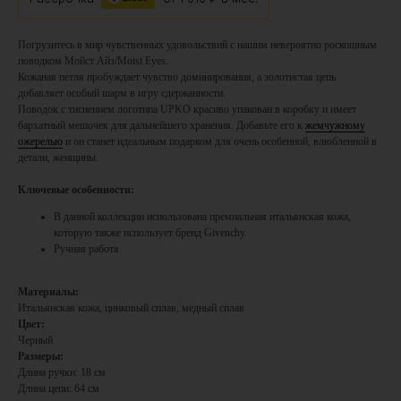
Погрузитесь в мир чувственных удовольствий с нашим невероятно роскошным
поводком Мойст Айз/Moist Eyes.
Кожаная петля пробуждает чувство доминирования, а золотистая цепь
добавляет особый шарм в игру сдержанности.
Поводок с тиснением логотипа UPKO красиво упакован в коробку и имеет
бархатный мешочек для дальнейшего хранения. Добавьте его к
жемчужному
ожерелью
и он станет идеальным подарком для очень особенной, влюбленной в
детали, женщины.
Ключевые особенности:
В данной коллекции использована премиальная итальянская кожа,
которую также использует бренд Givenchy.
Ручная работа
Материалы:
Итальянская кожа, цинковый сплав, медный сплав
Цвет:
Черный
Размеры:
Длина ручки: 18 см
Длина цепи: 64 см