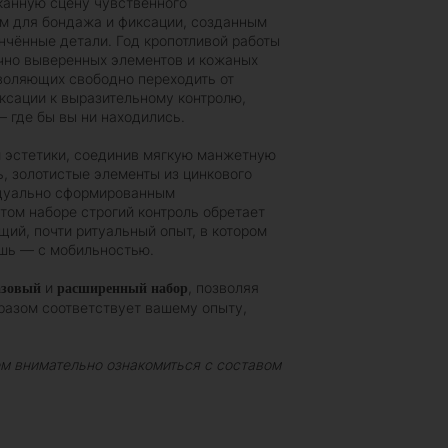
канную сцену чувственного
м для бондажа и фиксации, созданным
тончённые детали. Год кропотливой работы
чно выверенных элементов и кожаных
воляющих свободно переходить от
ксации к выразительному контролю,
 где бы вы ни находились.
 эстетики, соединив мягкую манжетную
 золотистые элементы из цинкового
идуально сформированным
том наборе строгий контроль обретает
ий, почти ритуальный опыт, в котором
ошь — с мобильностью.
и
, позволяя
азовый
расширенный набор
разом соответствует вашему опыту,
м внимательно ознакомиться с составом