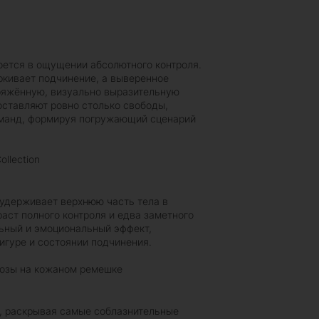
оется в ощущении абсолютного контроля.
кивает подчинение, а выверенное
ряжённую, визуально выразительную
ставляют ровно столько свободы,
оманд, формируя погружающий сценарий
ollection
 удерживает верхнюю часть тела в
аст полного контроля и едва заметного
ьный и эмоциональный эффект,
игуре и состоянии подчинения.
розы на кожаном ремешке
, раскрывая самые соблазнительные