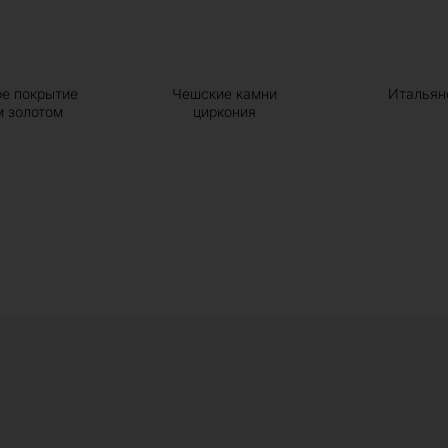
ое покрытие
Чешские камни
Итальян
м золотом
циркония