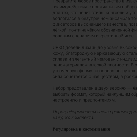
Превратите любое пространство в изыс
взаимодействия с премиальным наборо
для тех, кто ценит стиль, контроль и у
воплотился в безупречном ансамбле то
фиксаторов высочайшего качества, поз
лёгкой, почти намёком обозначенной фи
ролевым сценариям и креативной игре —
UPKO довели дизайн до уровня высокой
кожу, благородную нержавеющую сталь,
сплава и элегантный чемодан с индив
пеноматериалом высокой плотности. В э
утончённую форму, создавая погружающ
сила сочетается с изяществом, а роск
Набор представлен в двух версиях —
б
выбрать формат, который наилучшим об
настроению и предпочтениям.
Перед оформлением заказа рекомендуе
каждого комплекта.
Регулировка и кастомизация