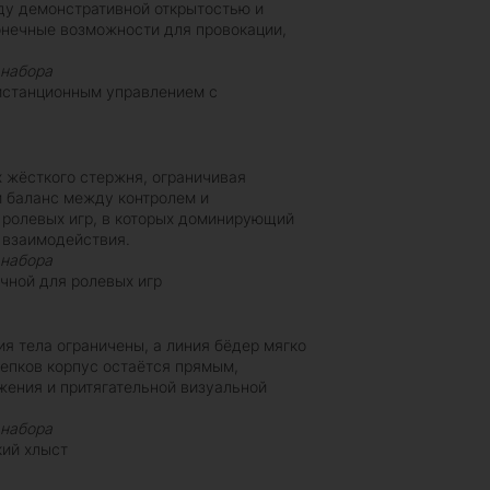
ду демонстративной открытостью и
онечные возможности для провокации,
 набора
истанционным управлением с
 жёсткого стержня, ограничивая
 баланс между контролем и
 ролевых игр, в которых доминирующий
 взаимодействия.
 набора
чной для ролевых игр
я тела ограничены, а линия бёдер мягко
лепков корпус остаётся прямым,
ения и притягательной визуальной
 набора
ий хлыст