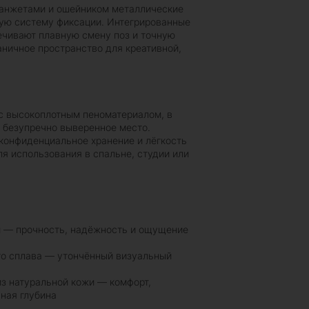
манжетами и ошейником металлические
ую систему фиксации. Интегрированные
ечивают плавную смену поз и точную
аничное пространство для креативной,
с высокоплотным пеноматериалом, в
 безупречно выверенное место.
конфиденциальное хранение и лёгкость
я использования в спальне, студии или
 — прочность, надёжность и ощущение
го сплава — утончённый визуальный
з натуральной кожи — комфорт,
ьная глубина