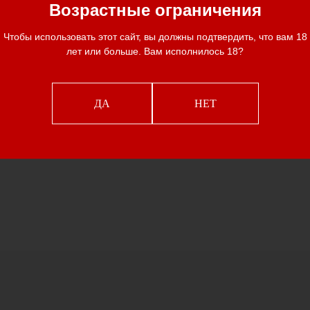
Возрастные ограничения
Чтобы использовать этот сайт, вы должны подтвердить, что вам 18
лет или больше. Вам исполнилось 18?
ое покрытие
Чешские камни
Итальян
ДА
НЕТ
м золотом
циркония