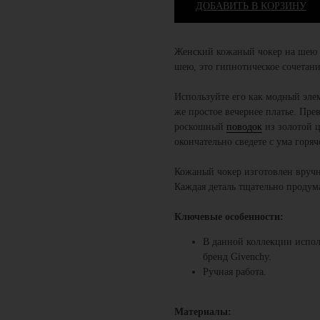
ДОБАВИТЬ В КОРЗИНУ
Женский кожаный чокер на шею "
шею, это гипнотическое сочетани
Используйте его как модный эле
же простое вечернее платье. Пре
роскошный
поводок
из золотой 
окончательно сведете с ума горя
Кожаный чокер изготовлен вручн
Каждая деталь тщательно продум
Ключевые особенности:
В данной коллекции испол
бренд Givenchy.
Ручная работа.
Материалы: