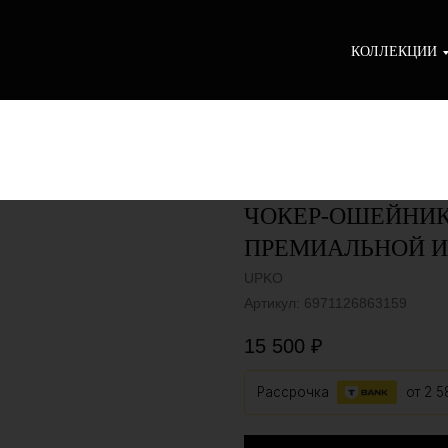
КОЛЛЕКЦИИ
ЧОКЕР-ОШЕЙНИК
ПРЕМИАЛЬНОЙ И
UPKO
Артикул:
6971126863159
15 500
₽
Рассрочка
от
2 5