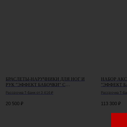
БРАСЛЕТЫ-НАРУЧНИКИ ДЛЯ НОГ И
НАБОР АКС
РУК "ЭФФЕКТ БАБОЧКИ" С
"ЭФФЕКТ Б
ФИКСАТОРОМ
Рассрочка Т-Банк от
3 416 ₽
Рассрочка Т-Ба
20 500
₽
113 300
₽