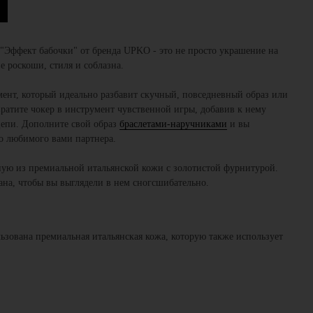
Эффект бабочки" от бренда UPKO - это не просто украшение на
е роскоши, стиля и соблазна.
мент, который идеально разбавит скучный, повседневный образ или
вратите чокер в инструмент чувственной игры, добавив к нему
цепи. Дополните свой образ
браслетами-наручниками
и вы
чо любимого вами партнера.
ую из премиальной итальянской кожи с золотистой фурнитурой.
ана, чтобы вы выглядели в нем сногсшибательно.
ьзована премиальная итальянская кожа, которую также использует