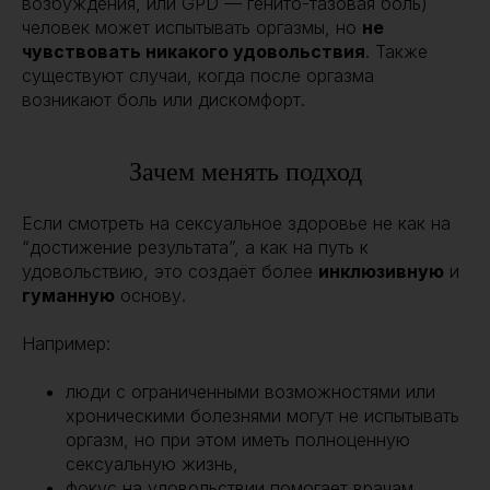
возбуждения, или GPD — генито-тазовая боль)
человек может испытывать оргазмы, но
не
чувствовать никакого удовольствия
. Также
существуют случаи, когда после оргазма
возникают боль или дискомфорт.
Зачем менять подход
Если смотреть на сексуальное здоровье не как на
“достижение результата”, а как на путь к
удовольствию, это создаёт более
инклюзивную
и
гуманную
основу.
Например:
люди с ограниченными возможностями или
хроническими болезнями могут не испытывать
оргазм, но при этом иметь полноценную
сексуальную жизнь,
фокус на удовольствии помогает врачам