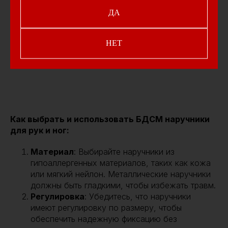
ДА
НЕТ
Как выбрать и использовать БДСМ наручники
для рук и ног:
Материал
: Выбирайте наручники из
гипоаллергенных материалов, таких как кожа
или мягкий нейлон. Металлические наручники
должны быть гладкими, чтобы избежать травм.
Регулировка
: Убедитесь, что наручники
имеют регулировку по размеру, чтобы
обеспечить надежную фиксацию без