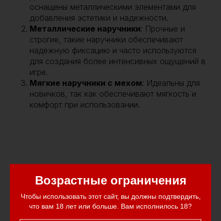
оснащены металлическими элементами для
добавления эстетики и надежности.
Металлические наручники
: Прочные и
строгие, такие наручники обеспечивают
надежную фиксацию и часто используются
для создания более интенсивных ощущений в
игре.
Мягкие наручники с мехом
: Идеальны для
новичков, так как обеспечивают мягкость и
комфорт при использовании.
Возрастные ограничения
Чтобы использовать этот сайт, вы должны подтвердить,
что вам 18 лет или больше. Вам исполнилось 18?