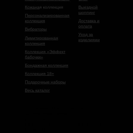
Кожана
я коллекция
Выездной
шоппинг
Персонализированная
коллекция
Доставка и
оплата
Вибраторы
Уход за
Лимитированная
изделиями
коллекция
Коллекция «Эффект
бабочки»
Бондажная коллекция
Коллекция 18+
Подарочные наборы
Весь каталог
Эксклюзивный представитель
на территории России:
ИП Панькина О. Г.
ул. Красная Сосна, 2. 1, стр. 1, Москва,
Россия, 127254