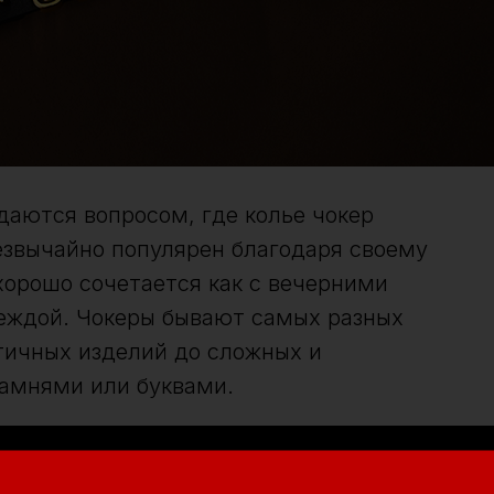
даются вопросом, где колье чокер
езвычайно популярен благодаря своему
хорошо сочетается как с вечерними
деждой. Чокеры бывают самых разных
тичных изделий до сложных и
камнями или буквами.