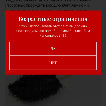
предварительных ласк и мягких прикосновений,
способных пробудить каждую клеточку кожи.
Перышко можно использовать для создания
лёгкого покалывания, которое усиливает
Возрастные ограничения
возбуждение и добавляет элементы игры в
процесс.
Чтобы использовать этот сайт, вы должны
подтвердить, что вам 18 лет или больше. Вам
исполнилось 18?
ДА
НЕТ