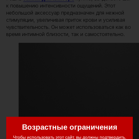
к повышению интенсивности ощущений. Этот
небольшой аксессуар предназначен для нежной
стимуляции, увеличивая приток крови и усиливая
чувствительность. Он может использоваться как во
время интимной близости, так и самостоятельно.
Возрастные ограничения
Чтобы использовать этот сайт, вы должны подтвердить,