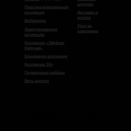
шоппинг
Персонализированная
коллекция
Доставка и
оплата
Вибраторы
Уход за
Лимитированная
изделиями
коллекция
Коллекция «Эффект
бабочки»
Бондажная коллекция
Коллекция 18+
Подарочные наборы
Весь каталог
Эксклюзивный представитель
на территории России:
ИП Панькина О. Г.
ул. Красная Сосна, 2. 1, стр. 1, Москва,
Россия, 127254