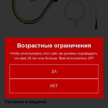
Безопасность и комфорт
Возрастные ограничения
Чтобы использовать этот сайт, вы должны подтвердить,
При использовании любых сексуальных
что вам 18 лет или больше. Вам исполнилось 18?
аксессуаров, включая вагинальные шарики и
анальный крюк, важно помнить о безопасности и
комфорте. Использование смазки, уделяя внимание
ДА
чистоте и гигиене, и следуя принципу постепенного
увеличения интенсивности, можно обеспечить
безопасное и приятное использование этих
НЕТ
аксессуаров.
Согласие и общение