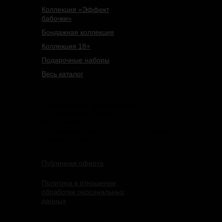
Коллекция «Эффект
бабочки»
Бондажная коллекция
Коллекция 18+
Подарочные наборы
Весь каталог
Эксклюзивный представитель
на территории России:
ИП Панькина О. Г.
ул. Красная Сосна, 2. 1, стр. 1, Москва,
Россия, 127254
Публичная оферта
Политика в отношении
обработки персональных
данных