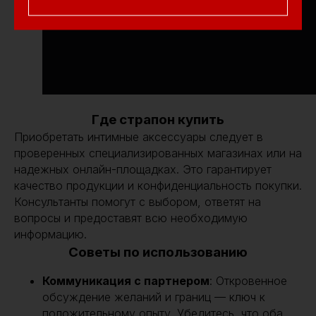
Где страпон купить
Приобретать интимные аксессуары следует в
проверенных специализированных магазинах или на
надежных онлайн-площадках. Это гарантирует
качество продукции и конфиденциальность покупки.
Консультанты помогут с выбором, ответят на
вопросы и предоставят всю необходимую
информацию.
Советы по использованию
Коммуникация с партнером
: Откровенное
обсуждение желаний и границ — ключ к
положительному опыту. Убедитесь, что оба