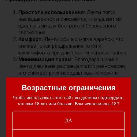
Простота использования
: Ленты легко
накладываются и снимаются, что делает их
идеальными для быстрого и безопасного
связывания.
Комфорт
: Ленты обычно мягче веревок, что
снижает риск раздражения кожи и
дискомфорта при длительном использовании.
Минимизация травм
: Благодаря ширине
ленты давление распределяется равномерно,
что снижает риск передавливания кожи и
кровеносных сосудов.
Возрастные ограничения
Чтобы использовать этот сайт, вы должны подтвердить,
что вам 18 лет или больше. Вам исполнилось 18?
ДА