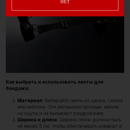
НЕТ
Как выбрать и использовать ленты для
бондажа:
Материал
: Выбирайте ленты из шелка, сатина
или нейлона. Эти материалы прочные, мягкие
на ощупь и не вызывают раздражения.
Ширина и длина
: Ширина ленты должна быть
не менее 5 см, чтобы обеспечивать комфорт и