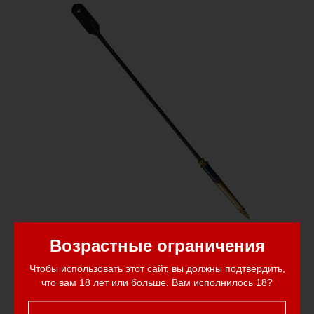
Возрастные ограничения
Чтобы использовать этот сайт, вы должны подтвердить,
Сочетание металлического колеса и элементов в
что вам 18 лет или больше. Вам исполнилось 18?
виде кожаного стека в интимных играх открывает
перед пользователями новые горизонты ощущений.