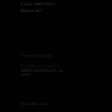
Подарочные наборы
Весь каталог
Эксклюзивный представитель
на территории России:
ИП Панькина О. Г.
ул. Красная Сосна, 2. 1, стр. 1, Москва,
Россия, 127254
Публичная оферта
Политика в отношении
обработки персональных
данных
ИНН 253812216648
ОГРН 318253600065540
Создание сайта