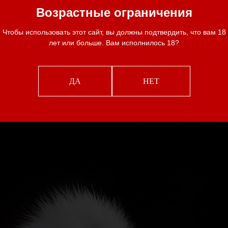
нтимную атмосферу, добавив в нее
Возрастные ограничения
 аксессуар позволяет партнерам
Чтобы использовать этот сайт, вы должны подтвердить, что вам 18
ошений, внося элемент ролевых игр и
лет или больше. Вам исполнилось 18?
й из мягких и пушистых материалов, не
пь, что добавляет утонченности в
ДА
НЕТ