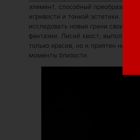
элемент, способный преобразить и
игривости и тонкой эстетики. Этот
исследовать новые грани своих отн
фантазии. Лисий хвост, выполненны
только красив, но и приятен на ощу
моменты близости.