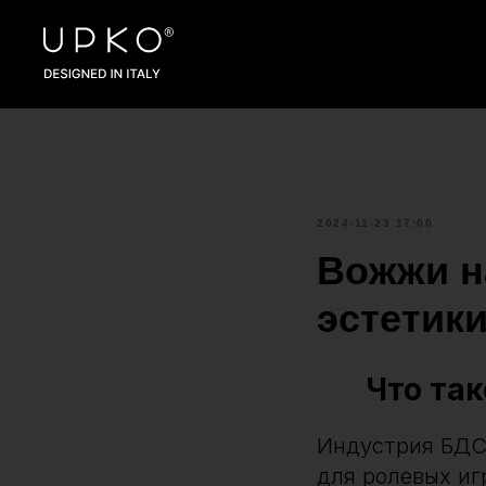
2024-11-23 17:00
Вожжи н
эстетики
Что та
Индустрия БДС
для ролевых иг