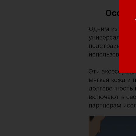
Особен
Одним из ключе
универсальност
подстраиваютс
использование.
Эти аксессуары
мягкая кожа и 
долговечность 
включают в себ
партнерам иссл