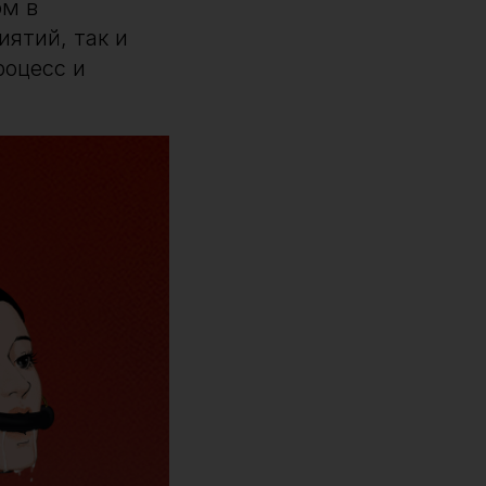
ом в
ятий, так и
роцесс и