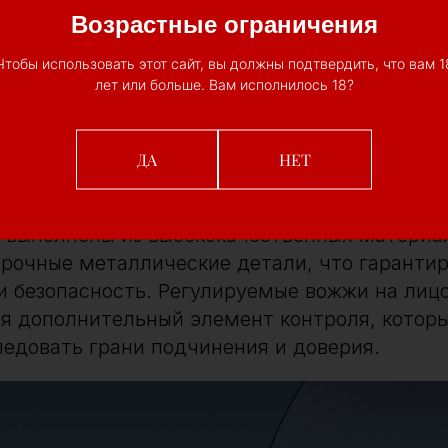
Возрастные ограничения
ности регулируемых вожжей 
Чтобы использовать этот сайт, вы должны подтвердить, что вам 1
лет или больше. Вам исполнилось 18?
вых преимуществ аксессуара является его
ь. Благодаря регулируемым ремешкам вожжи
я под индивидуальные параметры, обеспечи
ДА
НЕТ
 выполнены из высококачественных материал
прочные металлические детали, что гарантир
и безопасность. Регулируемые вожжи на лиц
я дополнительный элемент контроля, которы
едовать грани подчинения и доверия.