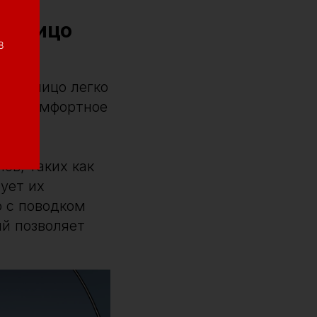
на лицо
8
 на лицо легко
вая комфортное
ов, таких как
ует их
о с поводком
й позволяет