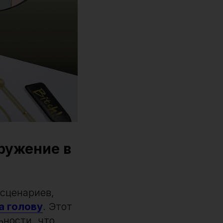
ружение в
 сценариев,
а голову
. Этот
ьности, что