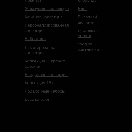
Новинки
О бренде
Жемчужная коллекция
Блог
Кожана
я коллекция
Выездной
шоппинг
Персонализированная
коллекция
Доставка и
оплата
Вибраторы
Уход за
Лимитированная
изделиями
коллекция
Коллекция «Эффект
бабочки»
Бондажная коллекция
Коллекция 18+
Подарочные наборы
Весь каталог
Эксклюзивный представитель
на территории России:
ИП Панькина О. Г.